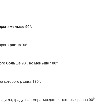
орого
меньше
90
°
.
орого
равна
90
°
.
ого
больше
90
°, но
меньше
180
°
.
ра которого
равна
180
°.
0
ва угла, градусная мера каждого из которых равна 90
.