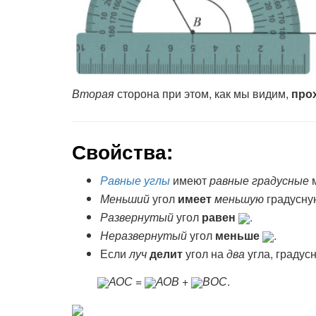
Вторая
сторона при этом, как мы видим,
про
Свойства:
Равные углы
имеют
равные градусные
м
Меньший
угол
имеет
меньшую
градусну
Развернутый
угол
равен
.
Неразвернутый
угол
меньше
.
Если
луч
делит
угол на
два
угла, градус
АОС =
АОВ +
ВОС
.