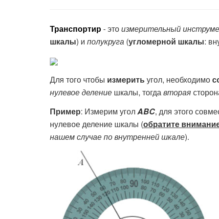
Транспортир
- это
измерительный инструм
шкалы
) и
полукруга
(
угломерной шкалы
: в
Для того чтобы
измерить
угол, необходимо
с
нулевое деление
шкалы, тогда
вторая
сторон
Пример
: Измерим угол
ABC
, для этого совм
нулевое деление шкалы (
обратите внимани
нашем случае по внутренней шкале
).