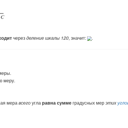
ходит
через
деление шкалы 120
, значит:
.
еры.
ю меру.
ная мера
всего
угла
равна сумме
градусных мер
этих
угло