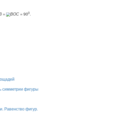
0
В
=
ВОС
= 90
.
лощадей
сь симметрии фигуры
и. Равенство фигур.