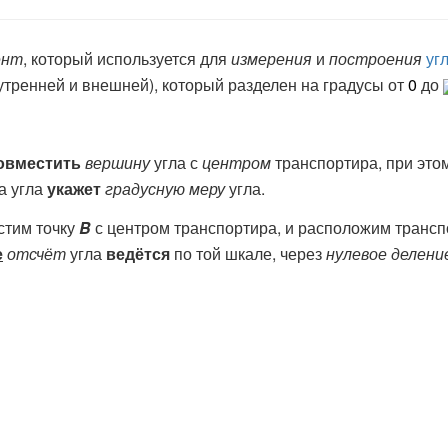
ент
, который используется для
измерения
и
построения
уг
нутренней и внешней), который разделен на градусы от
0
до
овместить
вершину
угла с
центром
транспортира, при это
а угла
укажет
градусную меру
угла.
естим точку
B
с центром транспортира, и расположим трансп
е
отсчёт
угла
ведётся
по той шкале, через
нулевое делени