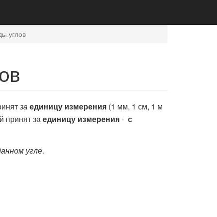
ды углов
лов
ринят
за
единицу измерения
(1 мм, 1 см, 1 м
ый принят за
единицу измерения
-
с
данном угле
.