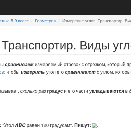
тике 5-9 класс
Геометрия
Измерение углов. Транспортир. Ви
 Транспортир. Виды уг
мы
сравниваем
измеряемый отрезок с отрезком, который п
ов
: чтобы
измерить
угол его
сравнивают
с углом, котор
казывает,
сколько раз
градус
и его части
укладываются
в
:
"Угол
ABC
равен 120 градусам".
Пишут:
.