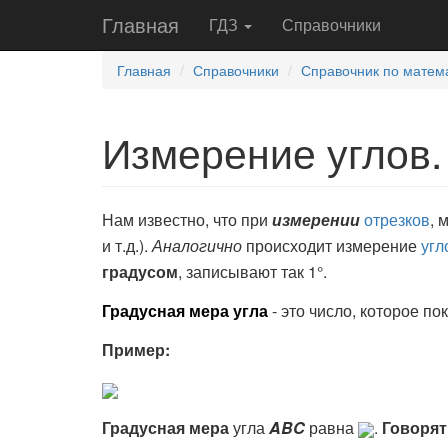
Главная
ГДЗ
Справочники
Главная
Справочники
Справочник по матема
Измерение углов.
Нам известно, что при
измерении
отрезков
, 
и т.д.).
Аналогично
происходит измерение
угл
градусом
, записывают так 1
°
.
Градусная мера угла
- это число, которое по
Пример:
Градусная мера
угла
ABC
равна
.
Говорят