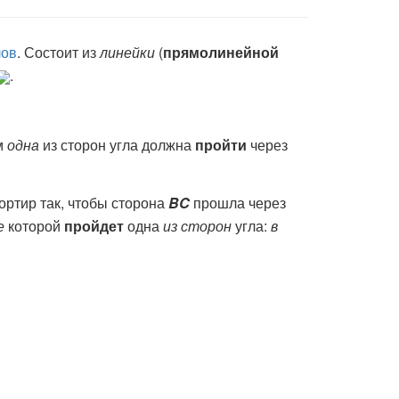
лов
. Состоит из
линейки
(
прямолинейной
.
м
одна
из сторон угла должна
пройти
через
ортир так, чтобы сторона
BC
прошла через
е
которой
пройдет
одна
из сторон
угла:
в