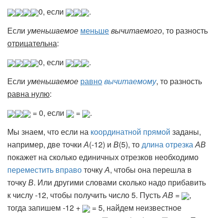
0, если
.
Если
уменьшаемое
меньше
вычитаемого
, то разность
отрицательна
:
0, если
.
Если
уменьшаемое
равно
вычитаемому
, то разность
равна нулю
:
= 0, если
=
.
Мы знаем, что если на
координатной прямой
заданы,
например, две точки
А
(-12) и
В
(5), то
длина отрезка
АВ
покажет на сколько единичных отрезков необходимо
переместить вправо
точку
А
, чтобы она перешла в
точку
В
. Или другими словами сколько надо прибавить
к числу -12, чтобы получить число 5. Пусть
АВ
=
,
тогда запишем -12 +
= 5, найдем неизвестное