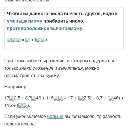
Чтобы из данного числа вычесть другое, надо к
уменьшаемому
прибавить число,
противоположное
вычитаемому
:
=
+ (
).
При этом любое выражение, в котором содержатся
только
знаки сложения
и
вычитания
, можно
рассматривать
как сумму
.
Например:
17
2,5 + 3,7
46 + 115
= 17 + (
2,5) + 3,7 + (
46) +
115 + (
).
Если
уменьшаемое
больше
вычитаемого
, то разность
положительна
: