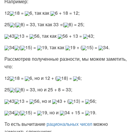
Например:
12
18 =
6, так как
6 + 18 = 12;
25
(
8) = 33, так как 33 +(
8) = 25;
43
13 =
56, так как
56 + 13 =
43;
34
(
15) =
19, так как
19 + (
15) =
34.
Рассмотрев полученные разности, мы можем заметить,
что:
12
18 =
6, но и 12 + (
18) =
6;
25
(
8) = 33, но и 25 + 8 = 33;
43
13 =
56, но и
43 + (
13) =
56;
34
(
15) =
19, но и
34 + 15 =
19.
То есть вычитание
рациональных чисел
можно
заменить сложением: