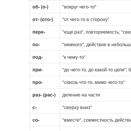
об- (о-)
"вокруг чего-то"
от- (ото-)
"от чего-то в сторону"
пере-
"еще раз", повторяемость; "све
по-
"немного", действие в неболь
под-
"к чему-то"
при-
"до чего-то, до какой-то цели"; 
про-
"сквозь что-то, мимо чего-то"
раз- (рас-)
деление на части
с-
"сверху вниз"
со-
"вместе", совместность действ