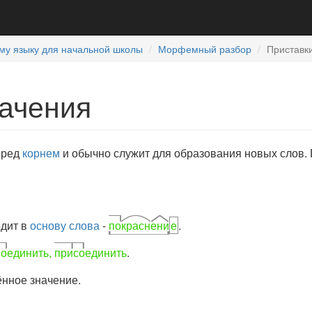
му языку для начальной школы
Морфемный разбор
Приставки
начения
перед
корнем
и обычно служит для образования новых слов.
одит в
основу слова
-
по
красн
ени
е
.
со
единить,
при
со
единить
.
ённое значение.