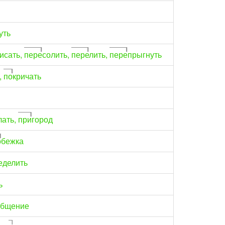
уть
исать,
пере
солить,
пере
лить,
пере
прыгнуть
,
по
кричать
лать,
при
город
о
бежка
еделить
ь
общение