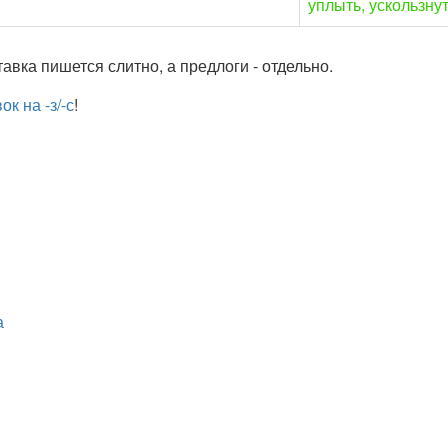
у
плыть,
у
скользну
тавка пишется слитно, а предлоги - отдельно.
к на -з/-с
!
а