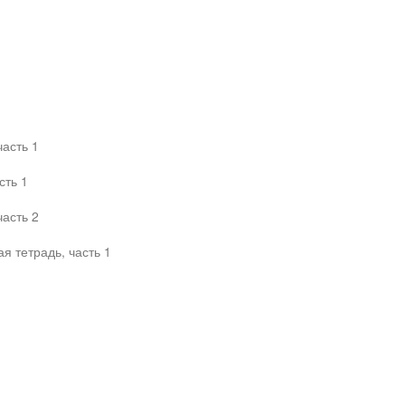
часть 1
сть 1
часть 2
я тетрадь, часть 1