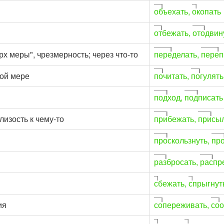
об
ъехать,
о
копать
от
бежать,
ото
двин
рх меры", чрезмерность; через что-то
пере
делать,
пере
п
шой мере
по
читать,
по
гулять
под
ход,
под
писать
близость к чему-то
при
бежать,
при
сы
про
скользнуть,
пр
раз
бросать,
рас
пр
с
бежать,
с
прыгнут
ия
со
переживать,
со