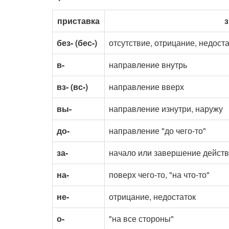
приставка
без- (бес-)
отсутствие, отрицание, недост
в-
направление внутрь
вз- (вс-)
направление вверх
вы-
направление изнутри, наружу
до-
направление "до чего-то"
за-
начало или завершение дейст
на-
поверх чего-то, "на что-то"
не-
отрицание, недостаток
о-
"на все стороны"