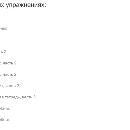
х упражнениях:
бник
ть 2
 часть 2
 часть 2
к, часть 2
я тетрадь, часть 2
ебник
ебник