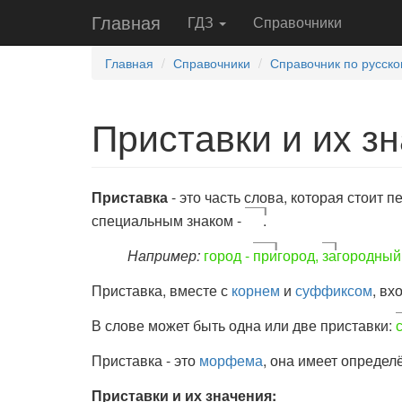
Главная
ГДЗ
Справочники
Главная
Справочники
Справочник по русско
Приставки и их з
Приставка
- это часть слова, которая стоит 
специальным знаком -
.
Например:
город -
при
город,
за
городный
Приставка, вместе с
корнем
и
суффиксом
, вх
В слове может быть одна или две приставки:
Приставка - это
морфема
, она имеет определ
Приставки и их значения: