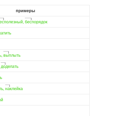
примеры
ес
полезный,
бес
порядок
катить
ь,
вы
плыть
,
до
делать
ь
ть,
на
клейка
ый