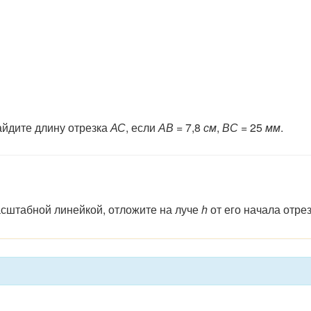
айдите длину отрезка
АС
, если
АВ
= 7,8
см
,
ВС
= 25
мм
.
асштабной линейкой, отложите на луче
h
от его начала отре