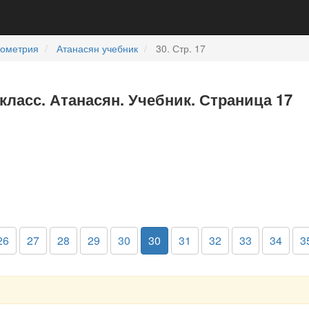
еометрия
Атанасян учебник
30. Стр. 17
 класс. Атанасян. Учебник. Страница 17
26
27
28
29
30
30
31
32
33
34
3