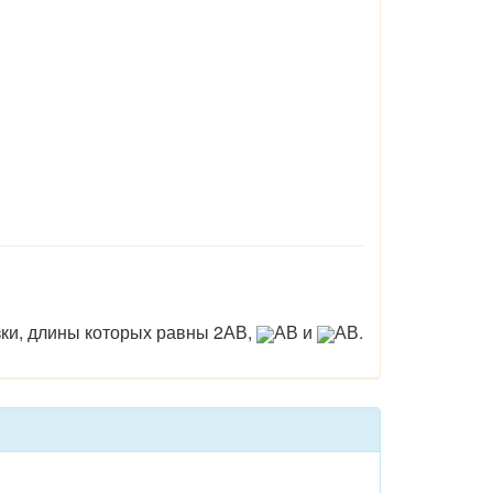
зки, длины которых равны 2АВ,
АВ и
АВ.