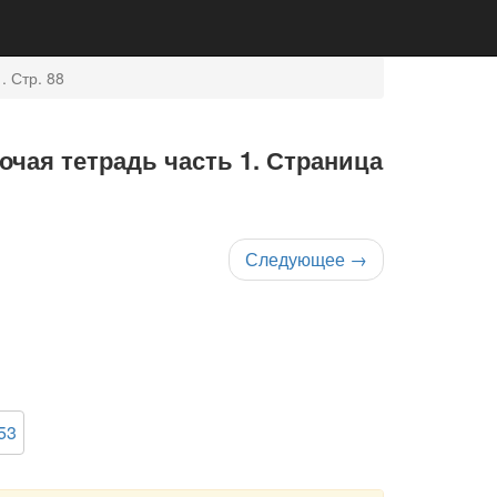
. Стр. 88
очая тетрадь часть 1. Страница
Следующее
→
53