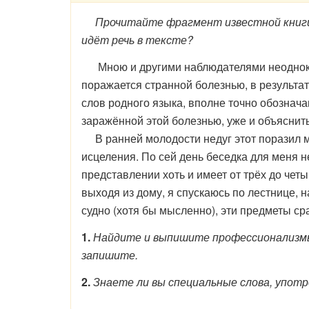
Прочитайте фрагмент известной книги А
идёт речь в тексте?
Мною и другими наблюдателями неоднократ
поражается странной болезнью, в результа
слов родного языка, вполне точно обознача
заражённой этой болезнью, уже и объяснитьс
В ранней молодости недуг этот поразил ме
исцеления. По сей день беседка для меня н
представлении хоть и имеет от трёх до чет
выходя из дому, я спускаюсь по лестнице, н
судно (хотя бы мысленно), эти предметы ср
1.
Найдите и выпишите профессионализмы.
запишите.
2.
Знаете ли вы специальные слова, упот