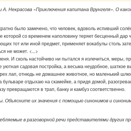
. Некрасова «Приключения капитана Врунгеля». О каком
но было замечено, что человек, вдоволь испивший солёно
те которой со временем наполовину теряет бесценный дар ч
ющих тот или иной предмет, применяет вокабулы столь зате
я не может. <...>
ня. И сколь настойчиво ни пытался я излечиться, меры, п
е уютная садовая постройка, а весьма неудобное, шаткое в
ырех лап, отнюдь не домашнее животное, но маленький шлюп
а бульваре отдыхаю на скамейке, а придя домой, разогреваю
азу превращаются в трап, банку и камбуз соответственно.
 Объясните их значения с помощью синонимов и синоним
ребляемые в разговорной речи представителями других п