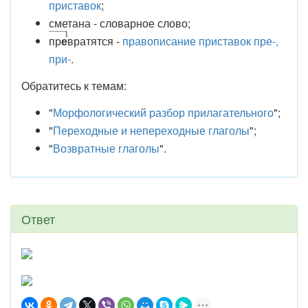
приставок
;
сметана - словарное слово;
пр
е
вратятся -
правописание приставок пре-,
при-
.
Обратитесь к темам:
"
Морфологический разбор прилагательного
";
"
Переходные и непереходные глаголы
";
"
Возвратные глаголы
".
Ответ