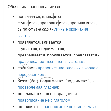
Объясним правописание слов:
появля
е
т
ся, влива
е
т
ся,
сгуща
е
т
ся, превраща
е
т
ся, пролива
ю
т
ся,
сыпл
ю
т
(1-е спр.)
-
личные окончания
глагола
;
появляе
тся,
вливае
тся
,
сгущае
тся
, подн
и
мае
тся
,
превращае
тся,
проливае
тся,
превратя
тся
-
правописание -ться, -тся в глаголах
;
со
б
и
р
а
ет -
правописание гласных в корне с
чередованием
;
б
е
ж
ит (бег),
подн
и
м
ается (подни́мется), -
проверяемая гласная
;
не
вливается,
не
превращается -
правописание не с глаголом
;
п
о
полняют -
правописание неизменяемых