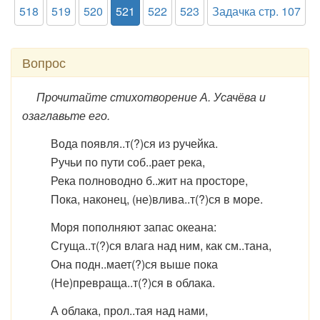
518
519
520
521
522
523
Задачка стр. 107
Вопрос
Прочитайте стихотворение А. Усачёва и
озаглавьте его.
Вода появля..т(?)ся из ручейка.
Ручьи по пути соб..рает река,
Река полноводно б..жит на просторе,
Пока, наконец, (не)влива..т(?)ся в море.
Моря пополняют запас океана:
Сгуща..т(?)ся влага над ним, как см..тана,
Она подн..мает(?)ся выше пока
(Не)превраща..т(?)ся в облака.
А облака, прол..тая над нами,