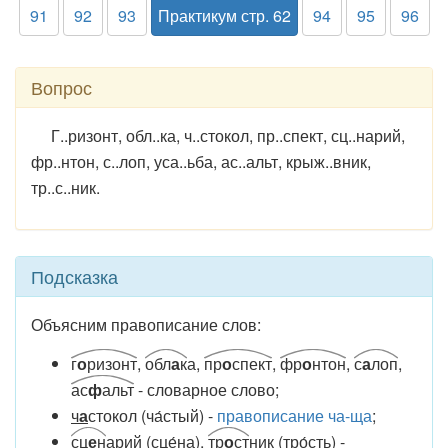
91
92
93
Практикум стр. 62
94
95
96
Вопрос
Г..ризонт, обл..ка, ч..стокол, пр..спект, сц..нарий,
фр..нтон, с..лоп, уса..ьба, ас..альт, крыж..вник,
тр..с..ник.
Подсказка
Объясним правописание слов:
г
о
ризонт
,
обл
а
к
а,
пр
о
спект
,
фр
о
нтон
,
с
а
лоп
,
ас
ф
альт
- словарное слово;
ч
а
стокол (ча́стый) -
правописание ча-ща
;
сц
е
н
арий (сце́на),
тр
о
ст
ник (тро́сть) -