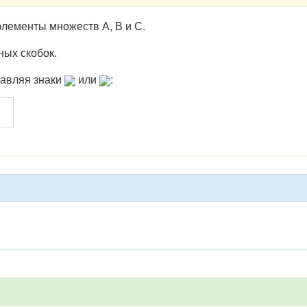
элементы множеств А, В и С.
ных скобок.
тавляя знаки
или
: