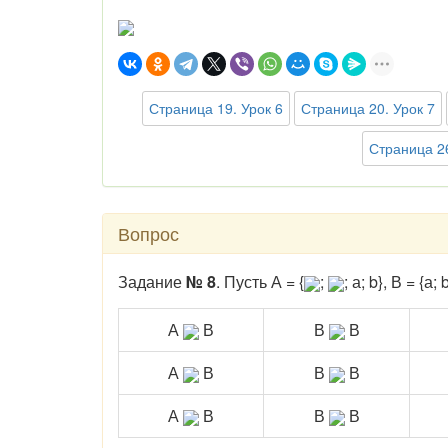
Страница 19. Урок 6
Страница 20. Урок 7
Страница 26
Вопрос
Задание
№ 8
. Пусть А = {
;
; а; b}, В = {
А
В
В
В
А
В
В
В
А
В
В
В