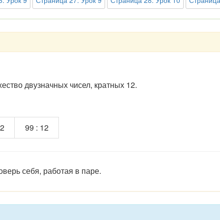
. Урок 9
Страница 27. Урок 9
Страница 28. Урок 10
Страница
ество двузначных чисел, кратных 12.
12
99 : 12
оверь себя, работая в паре.