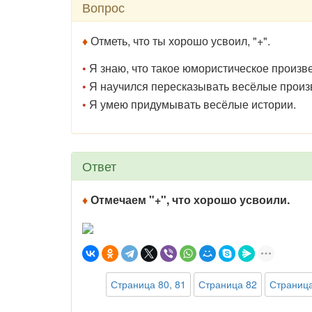
Вопрос
♦
Отметь, что ты хорошо усвоил, "+".
•
Я знаю, что такое юмористическое произв
•
Я научился пересказывать весёлые произ
•
Я умею придумывать весёлые истории.
Ответ
♦
Отмечаем "+", что хорошо усвоили.
Страница 80, 81
Страница 82
Страниц