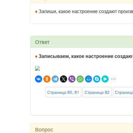
♦
Запиши, какое настроение создают произв
Ответ
♦
Записываем, какое настроение создаю
Страница 80, 81
Страница 82
Страниц
Вопрос