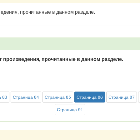
едения, прочитанные в данном разделе.
т произведения, прочитанные в данном разделе.
а 83
Страница 84
Страница 85
Страница 86
Страница 87
Страница 91