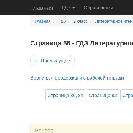
Главная
ГДЗ
Справочники
Главная
ГДЗ
2 класс
Литературное чтен
Страница 86 - ГДЗ Литературно
←
Предыдущее
Вернуться к содержанию рабочей тетради
Страница 80, 81
Страница 82
Стра
Вопрос