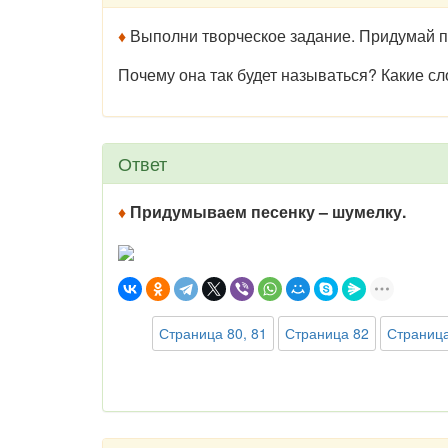
♦
Выполни творческое задание. Придумай пес
Почему она так будет называться? Какие с
Ответ
♦
Придумываем песенку – шумелку.
Страница 80, 81
Страница 82
Страниц