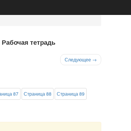
. Рабочая тетрадь
Следующее
→
аница 87
Страница 88
Страница 89