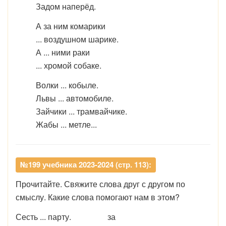
Задом наперёд.
А за ним комарики
... воздушном шарике.
А ... ними раки
... хромой собаке.
Волки ... кобыле.
Львы ... автомобиле.
Зайчики ... трамвайчике.
Жабы ... метле...
№199 учебника 2023-2024 (стр. 113):
Прочитайте. Свяжите слова друг с другом по
смыслу. Какие слова помогают нам в этом?
Сесть ... парту. за