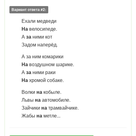
Вариант ответа #2:
Ехали медведи
На
велосипеде.
А
за
ними кот
Задом наперёд.
А за ним комарики
На
воздушном шарике.
А
за
ними раки
На
хромой собаке.
Волки
на
кобыле.
Львы
на
автомобиле.
Зайчики
на
трамвайчике.
Жабы
на
метле...