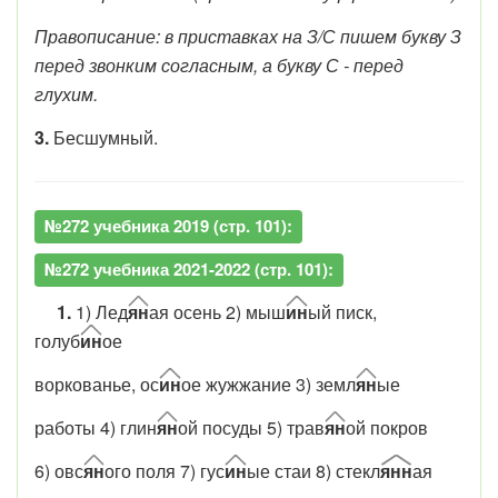
Правописание: в приставках на З/С пишем букву З
перед звонким согласным, а букву С - перед
глухим.
3.
Бесшумный.
№272 учебника 2019 (стр. 101):
№272 учебника 2021-2022 (стр. 101):
1.
1) Лед
ян
ая осень 2) мыш
ин
ый писк,
голуб
ин
ое
воркованье, ос
ин
ое жужжание 3) земл
ян
ые
работы 4) глин
ян
ой посуды 5) трав
ян
ой покров
6) овс
ян
ого поля 7) гус
ин
ые стаи 8) стекл
янн
ая