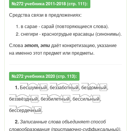
№272 учебника 2011-2018 (стр. 111):
Средства связи в предложениях:
в сарае - сарай (повторяющиеся слова).
снегири - красногрудые красавцы (синонимы).
Слова
этот, эти
даёт конкретизацию, указание
на именно этот предмет или предметы.
№272 учебника 2020 (стр. 113):
1.
Бес
шум
н
ый
,
без
забот
н
ый
,
без
дом
н
ый
,
без
звёзд
н
ый
,
без
билет
н
ый
,
бес
силь
н
ый
,
бес
сердеч
н
ый
.
2.
Записанные слова объединяет способ
словообразования (приставочно-суффиксальный).