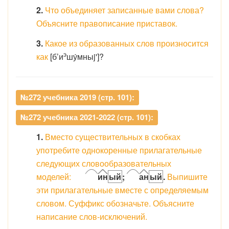
2.
Что объединяет записанные вами слова?
Объясните правописание приставок.
3.
Какое из образованных слов произносится
э
как
[б’и
ш
у́мныj']?
№272 учебника 2019 (стр. 101):
№272 учебника 2021-2022 (стр. 101):
1.
Вместо существительных в скобках
употребите однокоренные прилагательные
следующих словообразовательных
моделей:
ин
ый
;
ан
ый
.
Выпишите
эти прилагательные вместе с определяемым
словом. Суффикс обозначьте. Объясните
написание слов-исключений.