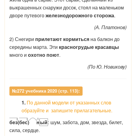
выкрашенных снаружи досок, стоял на маленьком
дворе путевого
железнодорожного сторожа
.
(А. Платонов)
2) Снегири
прилетают кормиться
на балкон до
середины марта. Эти
красногрудые красавцы
много и
охотно поют
.
(По Ю. Новикову)
№272 учебника 2020 (стр. 113):
1.
По данной модели от указанных слов
образуйте и запишите прилагательные.
без
(
бес
)
н
ый
: шум, забота, дом, звезда, билет,
сила, сердце.