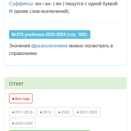
Суффиксы
-ин-/-ан- (-ян-) пишутся с одной буквой
Н (кроме слов-исключений).
№272 учебника 2023-2024 (стр. 103):
Значения
фразеологизмов
можно посмотреть в
справочнике.
Ответ
●
Все года
●
●
●
●
2011-2018
2019
2020
2021-2022
●
2023-2024