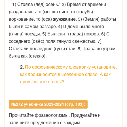
1) Стояла (лёд) осень.
*
2) Время от времени
раздавались то (мышь) писк, то (голубь)
воркование, то (оса)
жужжание
. 3) (Земля) работы
были в самом разгаре. 4) В доме было много
(глина) посуды. 5) Был снят (трава) покров. 6) С
соседнего (овёс) поля тянуло свежестью. 7)
Отлетали последние (гусь) стаи. 8) Трава по утрам
была как (стекло).
2.
По орфоэпическому словарику установите,
как произносится выделенное слово. А как
произносите его вы?
№272 учебника 2023-2024 (стр. 103):
Прочитайте фразеологизмы. Придумайте и
запишите предложения с каждым