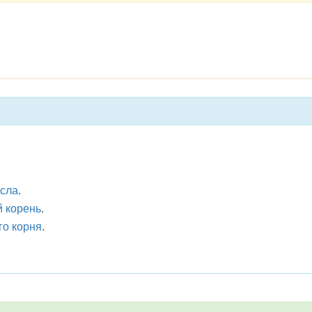
исла
.
 корень
.
го корня
.