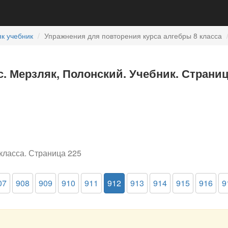
к учебник
Упражнения для повторения курса алгебры 8 класса
с. Мерзляк, Полонский. Учебник. Страниц
класса. Страница 225
07
908
909
910
911
912
913
914
915
916
9