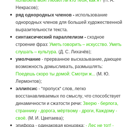
Некрасов);
ряд однородных членов -
использование
однородных членов для большей художественной
выразительности текста.
синтаксический параллелизм -
сходное
строение фраз:
Уметь говорить – искусство. Уметь
слушать – культура.
(Д. С. Лихачёв);
умолчание
- прерванное высказывание, дающее
возможность домысливать, размышлять:
Поедешь скоро ты домой: Смотри ж...
(М. Ю.
Лермонтов);
эллипсис
- "пропуск" слов, легко
восстанавливаемых по смыслу, что способствует
динамичности и сжатости речи:
Зверю - берлога,
страннику - дорога, мёртвому - дроги, Каждому -
своё.
(М. И. Цветаева);
эпифора - одинаковая концовка:
- Лес не тот! -