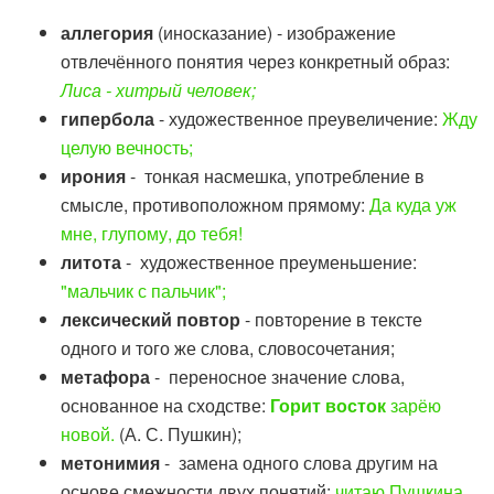
аллегория
(иносказание) - изображение
отвлечённого понятия через конкретный образ:
Лиса - хитрый человек;
гипербола
- художественное преувеличение:
Жду
целую вечность;
ирония
- тонкая насмешка, употребление в
смысле, противоположном прямому:
Да куда уж
мне, глупому, до тебя!
литота
- художественное преуменьшение:
"мальчик с пальчик";
лексический повтор
- повторение в тексте
одного и того же слова, словосочетания;
метафора
- переносное значение слова,
основанное на сходстве:
Горит восток
зарёю
новой.
(А. С. Пушкин);
метонимия
- замена одного слова другим на
основе смежности двух понятий:
читаю Пушкина,