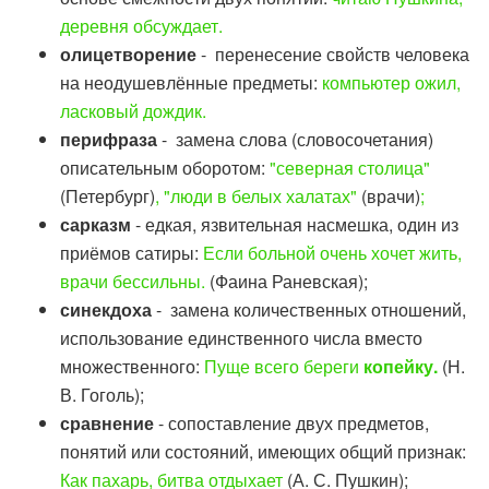
деревня обсуждает.
олицетворение
- перенесение свойств человека
на неодушевлённые предметы:
компьютер ожил,
ласковый дождик.
перифраза
- замена слова (словосочетания)
описательным оборотом:
"северная столица"
(Петербург)
, "люди в белых халатах"
(врачи)
;
сарказм
- едкая, язвительная насмешка, один из
приёмов сатиры:
Если больной очень хочет жить,
врачи бессильны.
(Фаина Раневская);
синекдоха
- замена количественных отношений,
использование единственного числа вместо
множественного:
Пуще всего береги
копейку.
(Н.
В. Гоголь);
сравнение
- сопоставление двух предметов,
понятий или состояний, имеющих общий признак:
Как пахарь, битва отдыхает
(А. С. Пушкин);