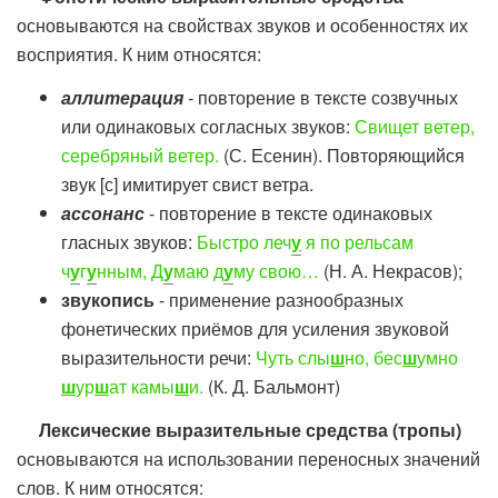
основываются на свойствах звуков и особенностях их
восприятия. К ним относятся:
аллитерация
-
повторение в тексте созвучных
или одинаковых согласных звуков:
Свищет ветер,
серебряный ветер.
(С. Есенин). Повторяющийся
звук [с] имитирует свист ветра.
ассонанс
- повторение в тексте одинаковых
гласных звуков:
Быстро леч
у
я по рельсам
ч
у
г
у
нным, Д
у
маю д
у
му свою…
(Н. А. Некрасов);
звукопись
- применение разнообразных
фонетических приёмов для усиления звуковой
выразительности речи:
Чуть слы
ш
но, бес
ш
умно
ш
ур
ш
ат камы
ш
и.
(К. Д. Бальмонт)
Лексические выразительные средства (тропы)
основываются на использовании переносных значений
слов. К ним относятся: