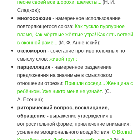
песне своей все шорохи, шелесты...
(Н. И.
Сладков);
многосоюзие
- намеренное использование
повторяющегося союза:
Как тускло пурпурное
пламя, Как мёртвые жёлтые утра! Как сеть ветвей
в оконной раме...
(И. Ф. Анненский);
оксюморон
- сочетание противоположных по
смыслу слов:
живой труп;
парцелляция
- намеренное разделение
предложения на значимые в смысловом
отношении отрезки:
Пришли соседи... Женщина с
ребёнком. Уже никто меня не узнаёт.
(С.
А. Есенин);
риторический вопрос, восклицание,
обращение -
выражение утверждения в
вопросительной форме; привлечение внимания;
усиление эмоционального воздействия:
О Волга!
Колыбель моя! Любил ли кто тебя, как я?
(Н. А.