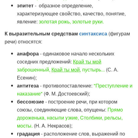
эпитет
- образное определение,
характеризующее свойство, качество, понятие,
явление:
золотая рожь, золотые руки.
К выразительным средствам
синтаксиса
(фигурам
речи) относятся:
анафора
- одинаковое начало нескольких
соседних предложений:
Край ты мой
заброшенный,
Край ты мой
, пустырь...
(С. А.
Есенин);
антитеза
- противопоставление:
"Преступление и
наказание"
(Ф. М. Достоевский);
бессоюзие
-
построение речи, при котором
союзы, соединяющие слова, опущены:
Пpямo
дopoжeнькa, нacыпи yзкиe, Cтoлбики, peльcы,
мocты.
(H. A. Heкpacoв);
градация
- расположение слов, выражений по