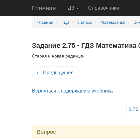
Главная
ГДЗ
Справочники
Главная
ГДЗ
5 класс
Математика
Ви
Задание 2.75 - ГДЗ Математика 
Старая и новая редакции
←
Предыдущее
Вернуться к содержанию учебника
2.70
Вопрос