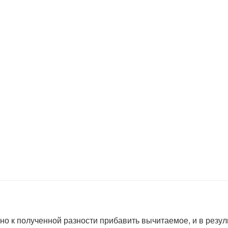
о к полученной разности прибавить вычитаемое, и в резу