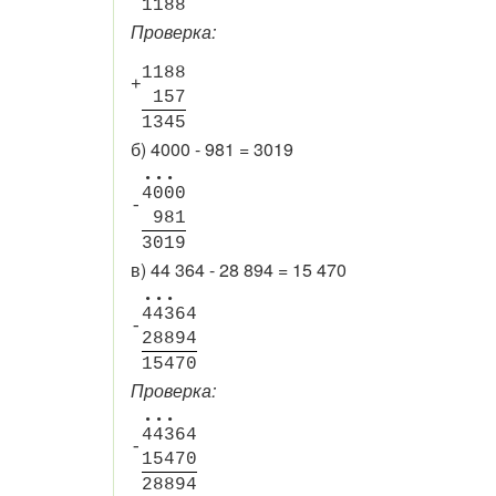
1
1
8
8
Проверка:
1
1
8
8
+
1
5
7
1
3
4
5
б) 4000 - 981 = 3019
•
•
•
4
0
0
0
-
9
8
1
3
0
1
9
в) 44 364 - 28 894 = 15 470
•
•
•
4
4
3
6
4
-
2
8
8
9
4
1
5
4
7
0
Проверка:
•
•
•
4
4
3
6
4
-
1
5
4
7
0
2
8
8
9
4