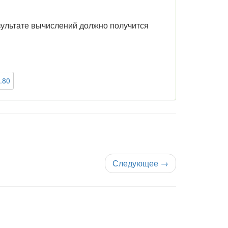
зультате вычислений должно получится
.80
Следующее
→