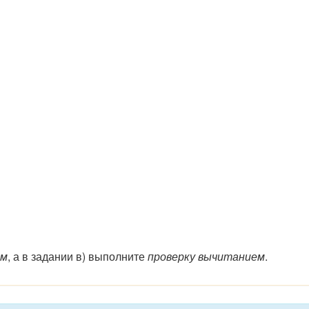
ем
, а в задании в) выполните
проверку вычитанием
.