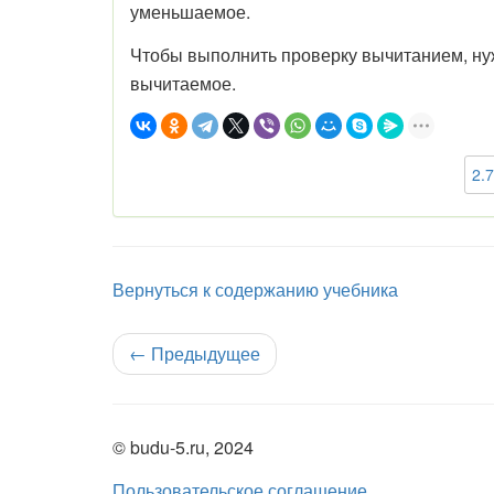
уменьшаемое.
Чтобы выполнить проверку вычитанием, нуж
вычитаемое.
2.
Вернуться к содержанию учебника
←
Предыдущее
© budu-5.ru, 2024
Пользовательское соглашение